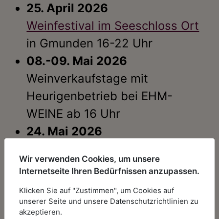
25. April 2026
Weinfestival im Seeschloss Ort
in Gmunden 16-22 Uhr
08.-09. Mai 2026
Weinverkaufstage mit
Heurigenbetrieb bei EHM-
WEINE ab 16 Uhr
24. Mai 2026
Kellerfest in Velm-Götzendorf
Wir verwenden Cookies, um unsere
Pfingstsonntag ab 14 Uhr
Internetseite Ihren Bedürfnissen anzupassen.
30. Mai 2026
Klicken Sie auf "Zustimmen", um Cookies auf
Kellergassenfest in Waidendorf
unserer Seite und unsere Datenschutzrichtlinien zu
akzeptieren.