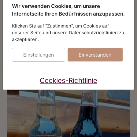
2,50€ (Weinautomat und Ab-Hof)
Wir verwenden Cookies, um unsere
Internetseite Ihren Bedürfnissen anzupassen.
12er Tray Weißer Spritzer 27,50€ (nur
Klicken Sie auf "Zustimmen", um Cookies auf
Ab-Hof)
unserer Seite und unsere Datenschutzrichtlinien zu
akzeptieren.
12er Tray Roter Traubensaft gespritzt
27,50€ (nur Ab-Hof)
Einstellungen
Einverstanden
Cookies-Richtlinie